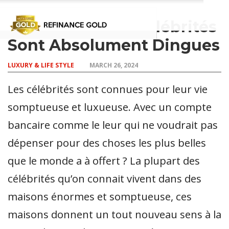
Ces Maisons De Célébrités
Sont Absolument Dingues
CROWD
LUXURY
INVESTMENTS
TOP BANK
LUXURY & LIFE STYLE
MARCH 26, 2024
FUNDING
& LIFE
& SAVINGS
ACCOUNTS
STYLE
Les célébrités sont connues pour leur vie
somptueuse et luxueuse. Avec un compte
bancaire comme le leur qui ne voudrait pas
dépenser pour des choses les plus belles
que le monde a à offert ? La plupart des
célébrités qu’on connait vivent dans des
maisons énormes et somptueuse, ces
maisons donnent un tout nouveau sens à la